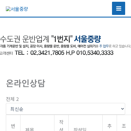
콘
텐
츠
로
건
너
뛰
기
온라인상담
전체 2
작
번
추
조
제목
성
작성일