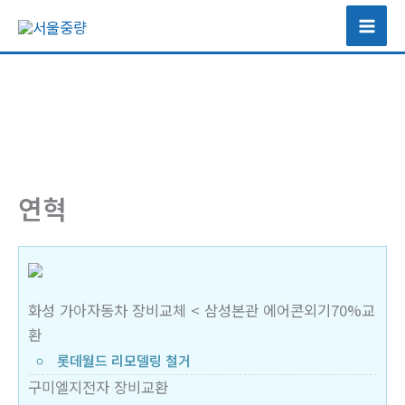
콘
텐
츠
로
건
너
뛰
기
연혁
화성 가아자동차 장비교체 < 삼성본관 에어콘외기70%교
환
롯데월드 리모델링 철거
구미엘지전자 장비교환